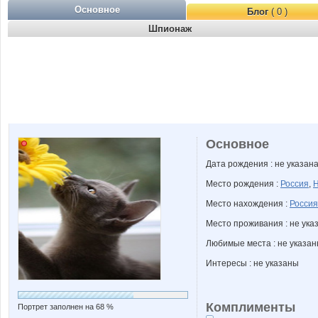
Основное
Блог
( 0 )
Шпионаж
Основное
Дата рождения : не указан
Место рождения :
Россия
,
Н
Место нахождения :
Россия
Место проживания : не ука
Любимые места : не указа
Интересы : не указаны
Комплименты
Портрет заполнен на 68 %