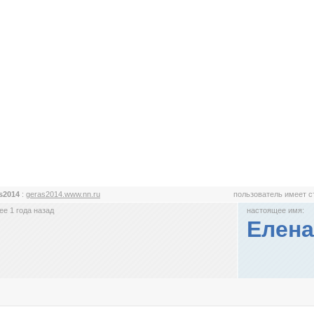
s2014
:
geras2014.www.nn.ru
пользователь имеет 
е 1 года назад
настоящее имя:
Елена