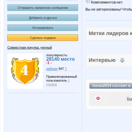
Комплиментов нет.
Отправить приватное сообщение
Вы не авторизованы! Чтоб
Добавить в друзья
Игнорировать
Метки лидеров
Сделать подарок
Совместная покупка: уютный
популярность:
28140 место
Интервью
-1 ↓
рейтинг
847
?
Привилегированный
пользователь
4
уровня
Geras2014 состоит в
Бь