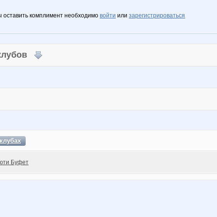
ы оставить комплимент необходимо
войти
или
зарегистрироваться
 клубов
клубах
юти Буфет