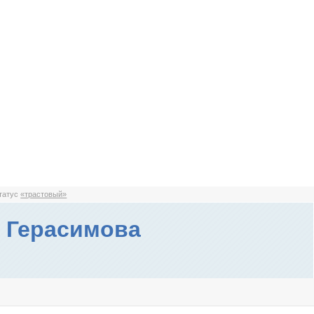
статус
«трастовый»
 Герасимова