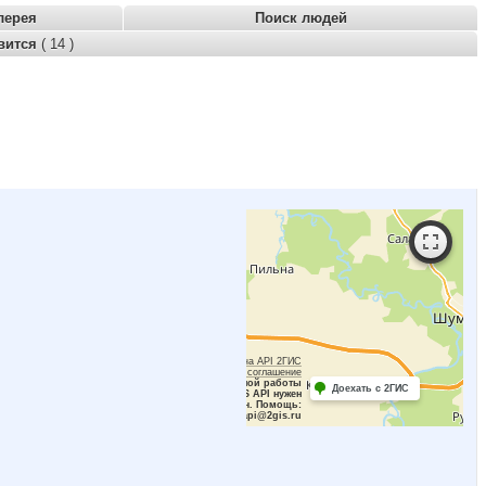
лерея
Поиск людей
вится
( 14 )
Работает на API 2ГИС
Лицензионное соглашение
Для корректной работы
Доехать с 2ГИС
Raster JS API нужен
ключ. Помощь:
api@2gis.ru